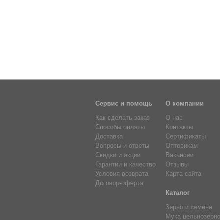
Сервис и помощь
О компании
Как сделать заказ
О нас
Способы оплаты
Контакты
Доставка
Сертификаты
Вопросы и ответы
Оптовикам
Скидки и акции
Вакансии
Гарантии и качество
Отзывы
Условия возврата
Карта сайта
Договор-оферта
Каталог
Зерно и семена
Мука цельнозерн