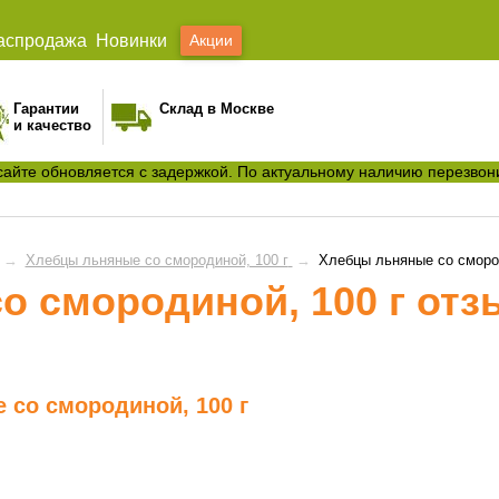
аспродажа
Новинки
Акции
Гарантии
Склад в Москве
и качество
сайте обновляется с задержкой. По актуальному наличию перезвон
→
Хлебцы льняные со смородиной, 100 г
→
Хлебцы льняные со смород
о смородиной, 100 г от
 со смородиной, 100 г