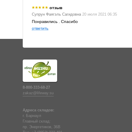
отзыв
Супрун Фаягэль Сагидовна
20 июля 2021 06:35
Понравились . Спасибо
ответить
8-800-333-68-27
zakaz@lifeway.su
Адреса складов:
г. Барнаул
Главный склад:
пр. Энергетиков, 36В