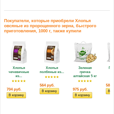
Покупатели, которые приобрели Хлопья
овсяные из пророщенного зерна, быстрого
приготовления, 1000 г, также купили
Хлопья
Хлопья
Зеленая
Пш
чечевичные
полбяные из...
гречка
из...
алтайская 5 кг
564 руб.
580 
704 руб.
975 руб.