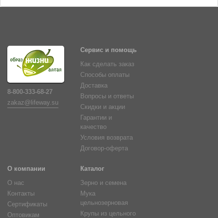
Сервис и помощь
Как сделать заказ
Способы оплаты
Доставка
8-800-333-68-27
Вопросы и ответы
zakaz@lifeway.su
Скидки и акции
Гарантии и
качество
Условия возврата
Договор-оферта
О компании
Каталог
О нас
Зерно и семена
Контакты
Мука
цельнозерновая
Сертификаты
Крупы из цельного
Оптовикам