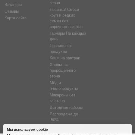
зерна
Вакансии
Новинка! Смеси
Отзывы
круп и редких
Карта сайта
семян без
варочных пакетов
Гарниры На каждый
день
Правильные
продукты
Каши на завтрак
Хлопья из
пророщенного
зерна
Мёд и
пчелопродукты
Макароны без
глютена
Выгодные наборы
Распродажа до
-50%
Фитосветильники
Мы используем cookie