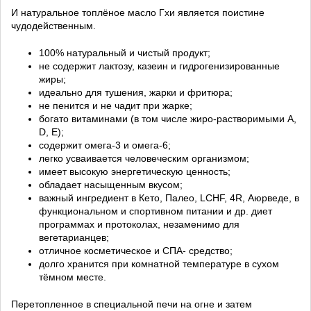
И натуральное топлёное масло Гхи является поистине
чудодейственным.
100% натуральный и чистый продукт;
не содержит лактозу, казеин и гидрогенизированные
жиры;
идеально для тушения, жарки и фритюра;
не пенится и не чадит при жарке;
богато витаминами (в том числе жиро-растворимыми A,
D, E);
содержит омега-3 и омега-6;
легко усваивается человеческим организмом;
имеет высокую энергетическую ценность;
обладает насыщенным вкусом;
важный ингредиент в Кето, Палео, LCHF, 4R, Аюрведе, в
функциональном и спортивном питании и др. диет
программах и протоколах, незаменимо для
вегетарианцев;
отличное косметическое и СПА- средство;
долго хранится при комнатной температуре в сухом
тёмном месте.
Перетопленное в специальной печи на огне и затем