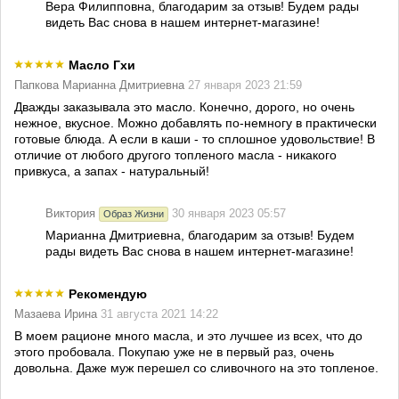
Вера Филипповна, благодарим за отзыв! Будем рады
видеть Вас снова в нашем интернет-магазине!
Масло Гхи
Папкова Марианна Дмитриевна
27 января 2023 21:59
Дважды заказывала это масло. Конечно, дорого, но очень
нежное, вкусное. Можно добавлять по-немногу в практически
готовые блюда. А если в каши - то сплошное удовольствие! В
отличие от любого другого топленого масла - никакого
привкуса, а запах - натуральный!
Виктория
30 января 2023 05:57
Образ Жизни
Марианна Дмитриевна, благодарим за отзыв! Будем
рады видеть Вас снова в нашем интернет-магазине!
Рекомендую
Мазаева Ирина
31 августа 2021 14:22
В моем рационе много масла, и это лучшее из всех, что до
этого пробовала. Покупаю уже не в первый раз, очень
довольна. Даже муж перешел со сливочного на это топленое.