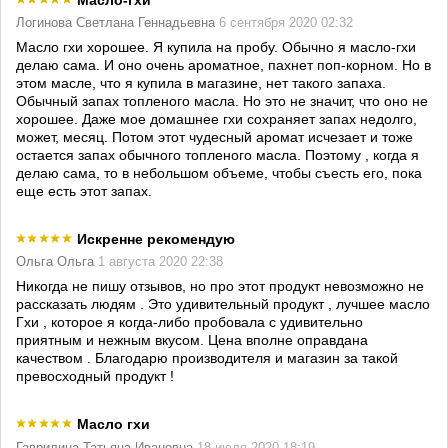
Масло-гхи
Логинова Светлана Геннадьевна
6 сентября 2020 02:32
Масло гхи хорошее. Я купила на пробу. Обычно я масло-гхи
делаю сама. И оно очень ароматное, пахнет поп-корном. Но в
этом масле, что я купила в магазине, нет такого запаха.
Обычный запах топленого масла. Но это не значит, что оно не
хорошее. Даже мое домашнее гхи сохраняет запах недолго,
может, месяц. Потом этот чудесный аромат исчезает и тоже
остается запах обычного топленого масла. Поэтому , когда я
делаю сама, то в небольшом объеме, чтобы съесть его, пока
еще есть этот запах.
Искренне рекомендую
Ольга Ольга
1 августа 2020 22:38
Никогда не пишу отзывов, но про этот продукт невозможно не
рассказать людям . Это удивительный продукт , лучшее масло
Гхи , которое я когда-либо пробовала с удивительно
приятным и нежным вкусом. Цена вполне оправдана
качеством . Благодарю производителя и магазин за такой
превосходный продукт !
Масло гхи
Гаврилина Татьяна Ивановна
18 июля 2020 18:19