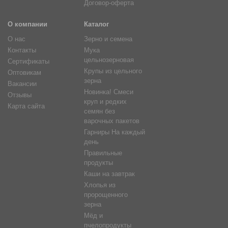
Договор-оферта
О компании
Каталог
О нас
Зерно и семена
Контакты
Мука
цельнозерновая
Сертификаты
Крупы из цельного
Оптовикам
зерна
Вакансии
Новинка! Смеси
Отзывы
круп и редких
Карта сайта
семян без
варочных пакетов
Гарниры На каждый
день
Правильные
продукты
Каши на завтрак
Хлопья из
пророщенного
зерна
Мёд и
пчелопродукты