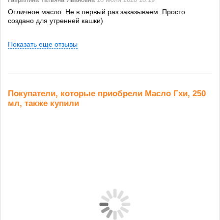
Отличное масло. Не в первый раз заказываем. Просто
создано для утренней кашки)
Показать еще отзывы
Покупатели, которые приобрели Масло Гхи, 250
мл, также купили
Гречневая (из
Чечевица
Пшеница
Р
зеленой...
алтайская 0,5
отборная, 5 кг
цель
кг
219 руб.
458 руб.
162 
262 руб.