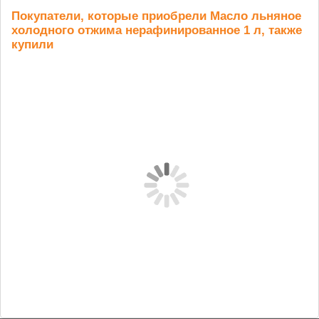
Покупатели, которые приобрели Масло льняное
холодного отжима нерафинированное 1 л, также
купили
Зеленая
Рис бурый 5
Горный мед 1
Гр
гречка для...
кг
кг
ме
661 руб.
1 822 руб.
925 руб.
1 95