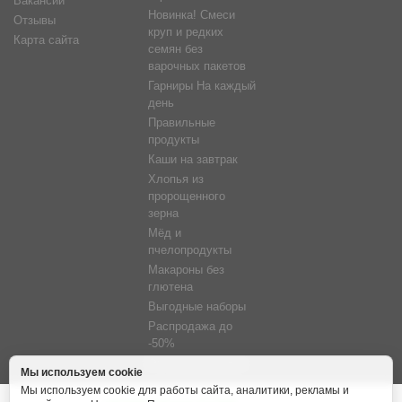
Вакансии
Новинка! Смеси
Отзывы
круп и редких
Карта сайта
семян без
варочных пакетов
Гарниры На каждый
день
Правильные
продукты
Каши на завтрак
Хлопья из
пророщенного
зерна
Мёд и
пчелопродукты
Макароны без
глютена
Выгодные наборы
Распродажа до
-50%
Фитосветильники
Мы используем cookie
Мы используем cookie для работы сайта, аналитики, рекламы и