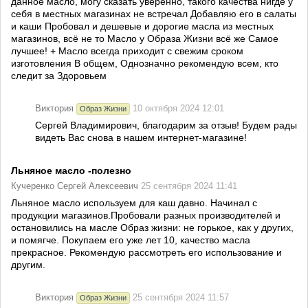
данное масло, могу сказать уверенно, такого качества нигде у
себя в местных магазинах не встречал Добавляю его в салаты
и каши Пробовал и дешевые и дорогие масла из местных
магазинов, всё не то Масло у Образа Жизни всё же Самое
лучшее! + Масло всегда приходит с свежим сроком
изготовления В общем, Однозначно рекомендую всем, кто
следит за Здоровьем
Виктория
10 октября 2024 12:01
Образ Жизни
Сергей Владимирович, благодарим за отзыв! Будем рады
видеть Вас снова в нашем интернет-магазине!
Льняное масло -полезно
Кучеренко Сергей Алексеевич
25 сентября 2024 11:41
Льняное масло используем для каш давно. Начинал с
продукции магазинов.Пробовали разных производителей и
остановились на масле Образ жизни: не горькое, как у других,
и помягче. Покупаем его уже лет 10, качество масла
прекрасное. Рекомендую рассмотреть его использование и
другим.
Виктория
25 сентября 2024 11:57
Образ Жизни