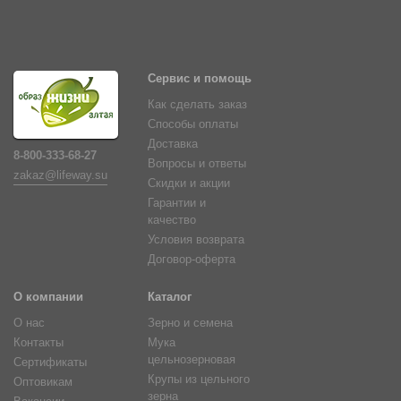
Сервис и помощь
Как сделать заказ
Способы оплаты
Доставка
8-800-333-68-27
Вопросы и ответы
zakaz@lifeway.su
Скидки и акции
Гарантии и
качество
Условия возврата
Договор-оферта
О компании
Каталог
О нас
Зерно и семена
Контакты
Мука
цельнозерновая
Сертификаты
Крупы из цельного
Оптовикам
зерна