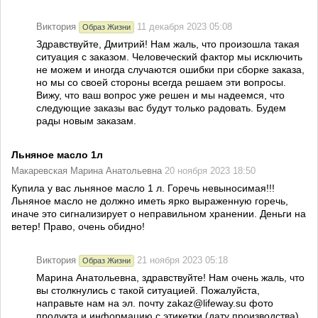
Виктория
11 декабря 2023 05:08
Образ Жизни
Здравствуйте, Дмитрий! Нам жаль, что произошла такая
ситуация с заказом. Человеческий фактор мы исключить
не можем и иногда случаются ошибки при сборке заказа,
но мы со своей стороны всегда решаем эти вопросы.
Вижу, что ваш вопрос уже решен и мы надеемся, что
следующие заказы вас будут только радовать. Будем
рады новым заказам.
Льняное масло 1л
Макаревская Марина Анатольевна
20 ноября 2023 18:50
Купила у вас льняное масло 1 л. Горечь невыносимая!!!
Льняное масло не должно иметь ярко выраженную горечь,
иначе это сигнализирует о неправильном хранении. Деньги на
ветер! Право, очень обидно!
Виктория
21 ноября 2023 05:18
Образ Жизни
Марина Анатольевна, здравствуйте! Нам очень жаль, что
вы столкнулись с такой ситуацией. Пожалуйста,
направьте нам на эл. почту zakaz@lifeway.su фото
продукта и информацию с этикетки (дату производства).