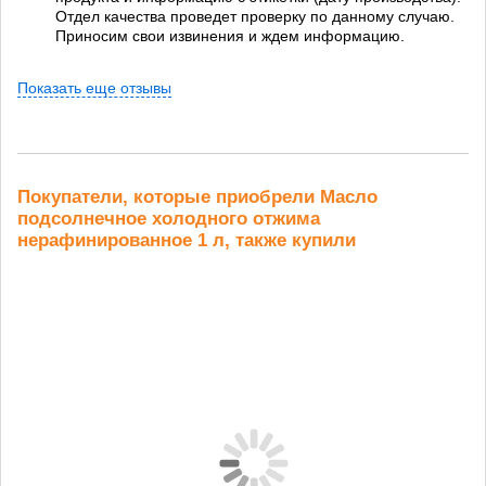
Отдел качества проведет проверку по данному случаю.
Приносим свои извинения и ждем информацию.
Показать еще отзывы
Покупатели, которые приобрели Масло
подсолнечное холодного отжима
нерафинированное 1 л, также купили
Хлопья
Пшеничная
Полба 5 кг
Льн
чечевичные
мука...
сем
из...
881 руб.
580 руб.
1 20