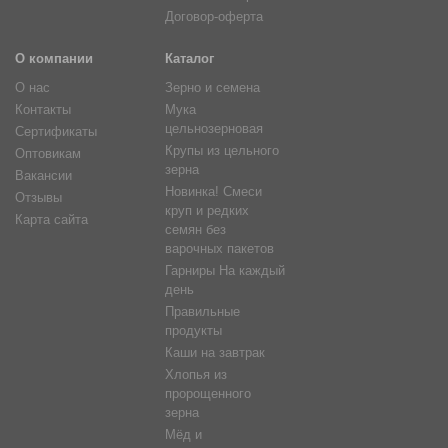
Договор-оферта
О компании
Каталог
О нас
Зерно и семена
Контакты
Мука
цельнозерновая
Сертификаты
Крупы из цельного
Оптовикам
зерна
Вакансии
Новинка! Смеси
Отзывы
круп и редких
Карта сайта
семян без
варочных пакетов
Гарниры На каждый
день
Правильные
продукты
Каши на завтрак
Хлопья из
пророщенного
зерна
Мёд и