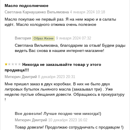
Масло подсолнечное
Светлана Карнаушенко Вильямовна
4 января 2024 10:18
Масло покупаю не первый раз. Я на нем жарю и в салаты
идёт.. Масло холодного отжима очень полезное
Виктория
9 января 2024 07:32
Образ Жизни
Светлана Вильямовна, благодарим за отзыв! Будем рады
видеть Вас снова в нашем интернет-магазине!
Никогда не заказывайте товар у этого
продавца!!!
Митюрич Дмитрий
8 декабря 2023 20:31
Мне пришел заказ в двух коробках. В них не было двух
литровых бутылок льняного масла (заказывал три) . Уже
неделю пустые обещания довести. Обращаюсь в прокуратуру
!
Все довезли! Лучше поздно чем никогда!)
Митюрич Дмитрий
10 декабря 2023 16:02
Товар довезли! Продолжаю сотрудничать с продавцом !)