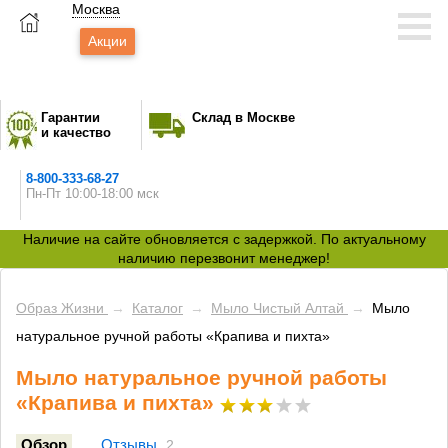
Москва
Акции
Гарантии
Склад в Москве
и качество
8-800-333-68-27
Пн-Пт 10:00-18:00 мск
Наличие на сайте обновляется с задержкой. По актуальному
наличию перезвонит менеджер!
Образ Жизни
→
Каталог
→
Мыло Чистый Алтай
→
Мыло
натуральное ручной работы «Крапива и пихта»
Мыло натуральное ручной работы
«Крапива и пихта»
Обзор
Отзывы
2