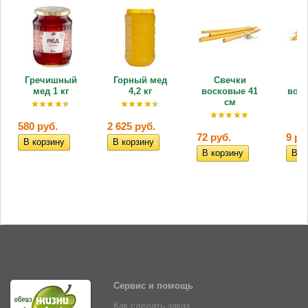
Гречишный
Горный мед
Свечки
мед 1 кг
4,2 кг
восковые 41
воск
см
580 руб.
2 625 руб.
72 руб.
9 ру
Сервис и помощь
Как сделать заказ