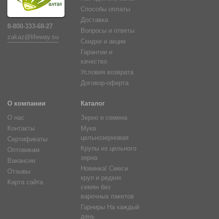
Способы оплаты
Доставка
8-800-333-68-27
Вопросы и ответы
zakaz@lifeway.su
Скидки и акции
Гарантии и
качество
Условия возврата
Договор-оферта
О компании
Каталог
О нас
Зерно и семена
Контакты
Мука
цельнозерновая
Сертификаты
Крупы из цельного
Оптовикам
зерна
Вакансии
Новинка! Смеси
Отзывы
круп и редких
Карта сайта
семян без
варочных пакетов
Гарниры На каждый
день