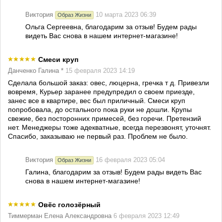
Виктория
10 марта 2023 06:39
Образ Жизни
Ольга Сергеевна, благодарим за отзыв! Будем рады
видеть Вас снова в нашем интернет-магазине!
Смеси круп
Данченко Галина *
15 февраля 2023 14:19
Сделала большой заказ: овес, люцерна, гречка т д. Привезли
вовремя, Курьер заранее предупредил о своем приезде,
занес все в квартире, вес был приличный. Смеси круп
попробовала, до остального пока руки не дошли. Крупы
свежие, без посторонних примесей, без горечи. Претензий
нет. Менеджеры тоже адекватные, всегда перезвонят, уточнят.
Спасибо, заказываю не первый раз. Проблем не было.
Виктория
16 февраля 2023 05:04
Образ Жизни
Галина, благодарим за отзыв! Будем рады видеть Вас
снова в нашем интернет-магазине!
Овёс голозёрный
Тиммерман Елена Александровна
6 февраля 2023 12:49