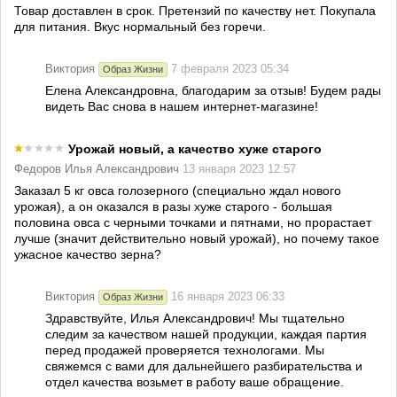
Товар доставлен в срок. Претензий по качеству нет. Покупала
для питания. Вкус нормальный без горечи.
Виктория
7 февраля 2023 05:34
Образ Жизни
Елена Александровна, благодарим за отзыв! Будем рады
видеть Вас снова в нашем интернет-магазине!
Урожай новый, а качество хуже старого
Федоров Илья Александрович
13 января 2023 12:57
Заказал 5 кг овса голозерного (специально ждал нового
урожая), а он оказался в разы хуже старого - большая
половина овса с черными точками и пятнами, но прорастает
лучше (значит действительно новый урожай), но почему такое
ужасное качество зерна?
Виктория
16 января 2023 06:33
Образ Жизни
Здравствуйте, Илья Александрович! Мы тщательно
следим за качеством нашей продукции, каждая партия
перед продажей проверяется технологами. Мы
свяжемся с вами для дальнейшего разбирательства и
отдел качества возьмет в работу ваше обращение.