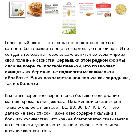
Голозерный овес — это однолетнее растение, польза
которого была известна еще во времена до нашей эры. И по
сей день голозерный овес высоко ценится во всем мире за
свои полезные свойства.
Зернышки этой редкой формы
овса не покрыты плотной пленкой, что позволяет
очищать их бережно, не подвергая механической
обработке. В них сохраняется вся польза как зародыша,
так и оболочки.
В составе зерен голозерного овса большое содержание
магния, хрома, калия, железа. Витаминный состав зерен
также очень богат: витамин B1, В3, В6, В7, К, Е, А — это
далеко не весь список. Также овес содержит кальций в
больших количествах, что крайне благоприятно сказывается
на внешности: укрепляются ногти и волосы, становится
прочнее костная ткань.