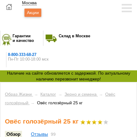
Москва
Акции
Гарантии
Склад в Москве
и качество
8-800-333-68-27
Пн-Пт 10:00-18:00 мск
Наличие на сайте обновляется с задержкой. По актуальному
наличию перезвонит менеджер!
Образ Жизни
→
Каталог
→
Зерно и семена
→
Овёс
голозёрный
→
Овёс голозёрный 25 кг
Овёс голозёрный 25 кг
Обзор
Отзывы
99