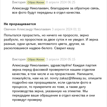
Виктория
8 апреля 2024 06:25
Образ Жизни
Александр Николаевич, благодарим за обратную связь,
все фото будут переданы в отдел качества.
Не проращивается
Овечкин Александр Николаевич
3 апреля 2024 01:11
Попытался прорастить, но ничего не проросло, зерно
разбухло, но проростков за двое суток я не увидел. И зерна
разные, одни целые, желтоватого цвета, другие, ка
расколовшиеся надвое-белого. Сварил кашу.
Виктория
3 апреля 2024 05:15
Образ Жизни
Александр Николаевич, здравствуйте! Каждая партия
зерна перед фасовкой проверяется нашим отделом
качества, в том числе и на прорастание. Напишите,
пожалуйста, нам на эл. почту zakaz@lifeway.su, опишите
подробно как проращивали, если сделали фото в
процессе, то прикрепите их тоже, а также дату
производства зерна, указанную на этикетке. Мы
передадим ваше обращение в отдел качества и они
проведут проверку.