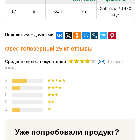
350 ккал / 1470
17 г
6 г
61 г
7 г
кДж
Поделиться с друзьями:
Овёс голозёрный 25 кг отзывы
Средняя оценка покупателей:
(
99
)
3.75 из 5
звезд
2
1
0
0
1
Уже попробовали продукт?