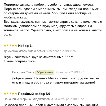
Повторно заказала набор и особо понравившиеся смеси.
Первые ели вдвоём с маленьким сыном, глядя на нас и муж
со старшими дочками начали ????, хотя они вообще не
любители каш.
Все кашки вкусные, сытные, можно варить хоть на воле, хоть с
молоком, добавляем по вкусу мёд, фруктовые сиропы и
топлёное масло. Удивительно, в них совсем не хочется класть
соль.
Набор 6.
Демченко Игорь Алексеевич
8 февраля 2019 10:53
Вкус и сочетания круп замечательные ????!
Очень понравились.
Рыжкова Ольга
8 февраля 2019 12:16
Образ Жизни
Добрый день, Наталья Михайловна! Благодарим вас за
отзыв и ждем вас снова в нашем интернет-магазине!
Пробный набор N6
Чабаненко Марина Владимировна
31 октября 2018 12:25
Заказала пробный набор с крупяными смесями N6.Посылка