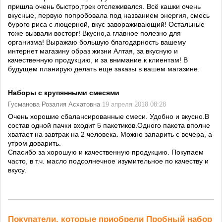
пришла очень быстро,трек отслеживался. Всё кашки очень
вкусные, первую попробовала под названием энергия, смесь
бурого риса с люцерной, вкус завораживающий! Остальные
тоже вызвали восторг! Вкусно,а главное полезно для
организма! Выражаю большую благодарность вашему
интернет магазину образ жизни Алтая, за вкусную и
качественную продукцию, и за внимание к клиентам! В
будущем планирую делать еще заказы в вашем магазине.
Наборы с крупянными смесями
Гусманова Розалия Асхатовна
19 апреля 2018 08:28
Очень хорошие сбалансированные смеси. Удобно и вкусно.В
состав одной пачки входит 5 пакетиков.Одного пакета вполне
хватает на завтрак на 2 человека. Можно запарить с вечера, а
утром доварить.
Спасибо за хорошую и качественную продукцию. Покупаем
часто, в т.ч. масло подсолнечное изумительное по качеству и
вкусу.
Покупатели, которые приобрели Пробный набор