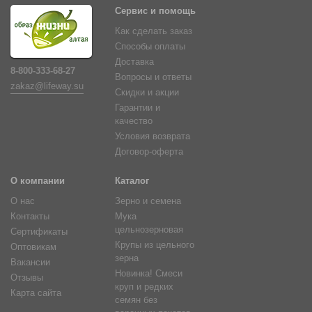
Сервис и помощь
Как сделать заказ
Способы оплаты
Доставка
8-800-333-68-27
Вопросы и ответы
zakaz@lifeway.su
Скидки и акции
Гарантии и
качество
Условия возврата
Договор-оферта
О компании
Каталог
О нас
Зерно и семена
Контакты
Мука
цельнозерновая
Сертификаты
Крупы из цельного
Оптовикам
зерна
Вакансии
Новинка! Смеси
Отзывы
круп и редких
Карта сайта
семян без