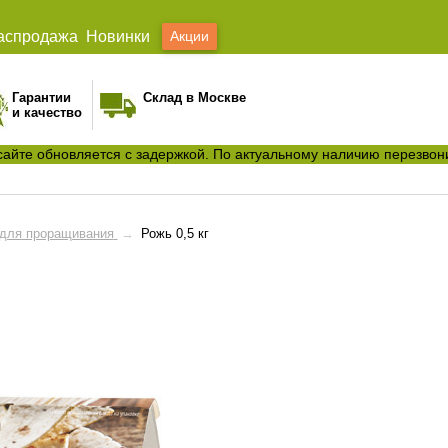
аспродажа
Новинки
Акции
Гарантии
Склад в Москве
и качество
сайте обновляется с задержкой. По актуальному наличию перезвон
для проращивания
→
Рожь 0,5 кг