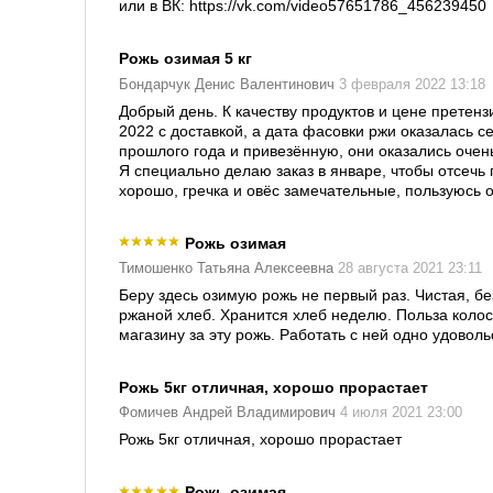
или в ВК: https://vk.com/video57651786_456239450
Рожь озимая 5 кг
Бондарчук Денис Валентинович
3 февраля 2022 13:18
Добрый день. К качеству продуктов и цене претензи
2022 с доставкой, а дата фасовки ржи оказалась с
прошлого года и привезённую, они оказались очен
Я специально делаю заказ в январе, чтобы отсечь 
хорошо, гречка и овёс замечательные, пользуюсь 
Рожь озимая
Тимошенко Татьяна Алексеевна
28 августа 2021 23:11
Беру здесь озимую рожь не первый раз. Чистая, бе
ржаной хлеб. Хранится хлеб неделю. Польза колос
магазину за эту рожь. Работать с ней одно удовол
Рожь 5кг отличная, хорошо прорастает
Фомичев Андрей Владимирович
4 июля 2021 23:00
Рожь 5кг отличная, хорошо прорастает
Рожь озимая