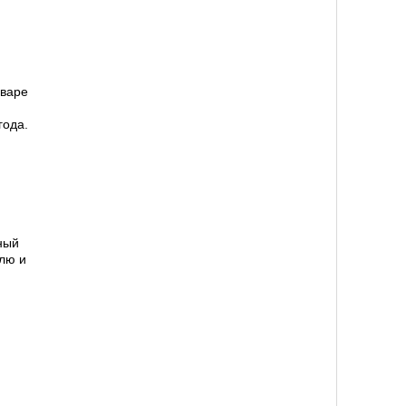
нваре
года.
ный
лю и