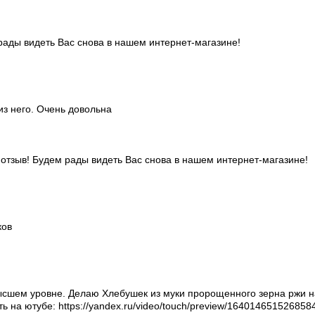
рады видеть Вас снова в нашем интернет-магазине!
з него. Очень довольна
 отзыв! Будем рады видеть Вас снова в нашем интернет-магазине!
ков
высшем уровне. Делаю Хлебушек из муки пророщенного зерна ржи н
ь на ютубе: https://yandex.ru/video/touch/preview/164014651526858