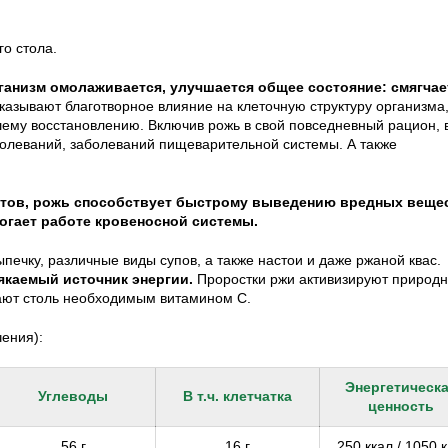
о стола.
ганизм омолаживается, улучшается общее состояние: смягчае
оказывают благотворное влияние на клеточную структуру организма
шему восстановлению. Включив рожь в свой повседневный рацион, 
болеваний, заболеваний пищеварительной системы. А также
тов, рожь способствует быстрому выведению вредных вещес
огает работе кровеносной системы.
ыпечку, различные виды супов, а также настои и даже ржаной квас.
якаемый источник энергии.
Проростки ржи активизируют природ
ают столь необходимым витамином С.
ения):
Энергетическ
Углеводы
В т.ч. клетчатка
ценность
56 г
16 г
250 ккал / 1050 