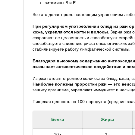
витамины В и Е
Все это делает рожь настоящим украшением любог
При регулярном употреблении блюд из ржи ор
кожа, укрепляются ногти и волосы
. Зерна ржи 
сохраняют ее целостность и способствуют скорей
способствуете снижению риска онкологических за
стабилизируете работу лимфатической системы.
Благодаря высокому содержанию антиоксидан
оказывает антисептическое воздействие и пом
Из ржи готовят огромное количество блюд: каши, в
Наиболее полезны проростки ржи — это неисс
защиту организма, укрепляют иммунитет и насыщ
Пищевая ценность на 100 г продукта (средние знач
Белки
Жиры
10 г
2 г