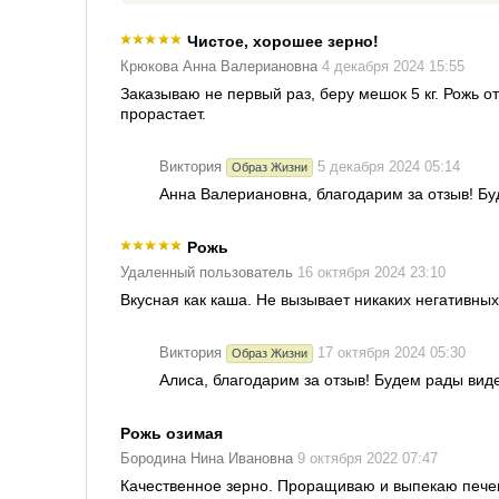
Чистое, хорошее зерно!
Крюкова Анна Валериановна
4 декабря 2024 15:55
Заказываю не первый раз, беру мешок 5 кг. Рожь о
прорастает.
Виктория
5 декабря 2024 05:14
Образ Жизни
Анна Валериановна, благодарим за отзыв! Бу
Рожь
Удаленный пользователь
16 октября 2024 23:10
Вкусная как каша. Не вызывает никаких негативных
Виктория
17 октября 2024 05:30
Образ Жизни
Алиса, благодарим за отзыв! Будем рады вид
Рожь озимая
Бородина Нина Ивановна
9 октября 2022 07:47
Качественное зерно. Проращиваю и выпекаю печен