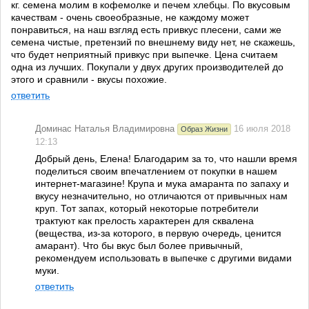
кг. семена молим в кофемолке и печем хлебцы. По вкусовым
качествам - очень своеобразные, не каждому может
понравиться, на наш взгляд есть привкус плесени, сами же
семена чистые, претензий по внешнему виду нет, не скажешь,
что будет неприятный привкус при выпечке. Цена считаем
одна из лучших. Покупали у двух других производителей до
этого и сравнили - вкусы похожие.
ответить
Доминас Наталья Владимировна
16 июля 2018
Образ Жизни
12:13
Добрый день, Елена! Благодарим за то, что нашли время
поделиться своим впечатлением от покупки в нашем
интернет-магазине! Крупа и мука амаранта по запаху и
вкусу незначительно, но отличаются от привычных нам
круп. Тот запах, который некоторые потребители
трактуют как прелость характерен для сквалена
(вещества, из-за которого, в первую очередь, ценится
амарант). Что бы вкус был более привычный,
рекомендуем использовать в выпечке с другими видами
муки.
ответить