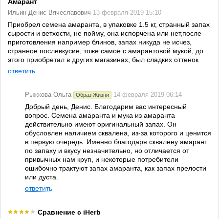
Амарант
Ильин Денис Вячеславович
13 февраля 2019 15:10
Приобрел семена амаранта, в упаковке 1.5 кг, странный запах
сырости и ветхости, не пойму, она испорчена или нет,после
приготовления например блинов, запах никуда не исчез,
странное послевкусие, тоже самое с амарантовой мукой, до
этого приобретал в других магазинах, был сладких оттенок
ответить
Рыжкова Ольга
14 февраля 2019 06:14
Образ Жизни
Добрый день, Денис. Благодарим вас интересный
вопрос. Семена амаранта и мука из амаранта
действительно имеют оригинальный запах. Он
обусловлен наличием сквалена, из-за которого и ценится
в первую очередь. Именно благодаря сквалену амарант
по запаху и вкусу незначительно, но отличается от
привычных нам круп, и некоторые потребители
ошибочно трактуют запах амаранта, как запах прелости
или дуста.
ответить
Сравнение с iHerb