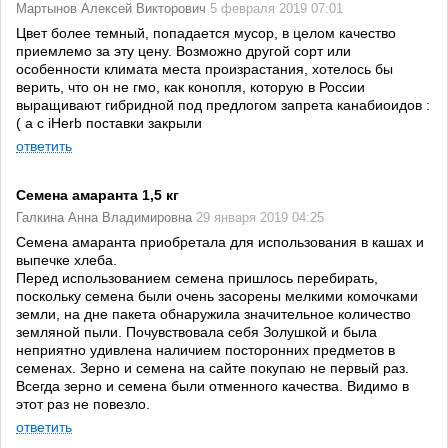
Мартынов Алексей Викторович
5 февраля 2019 07:01
Цвет более темный, попадается мусор, в целом качество
приемлемо за эту цену. Возможно другой сорт или
особенности климата места произрастания, хотелось бы
верить, что он не гмо, как конопля, которую в России
выращивают гибридной под предлогом запрета канабиоидов :
( а с iHerb поставки закрыли
ответить
Семена амаранта 1,5 кг
Галкина Анна Владимировна
29 января 2019 04:25
Семена амаранта приобретала для использования в кашах и
выпечке хлеба.
Перед использованием семена пришлось перебирать,
поскольку семена были очень засорены мелкими комочками
земли, на дне пакета обнаружила значительное количество
земляной пыли. Почувствовала себя Золушкой и была
неприятно удивлена наличием посторонних предметов в
семенах. Зерно и семена на сайте покупаю не первый раз.
Всегда зерно и семена были отменного качества. Видимо в
этот раз не повезло.
ответить