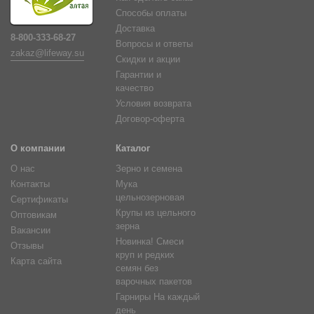
Способы оплаты
Доставка
8-800-333-68-27
Вопросы и ответы
zakaz@lifeway.su
Скидки и акции
Гарантии и
качество
Условия возврата
Договор-оферта
О компании
Каталог
О нас
Зерно и семена
Контакты
Мука
цельнозерновая
Сертификаты
Крупы из цельного
Оптовикам
зерна
Вакансии
Новинка! Смеси
Отзывы
круп и редких
Карта сайта
семян без
варочных пакетов
Гарниры На каждый
день