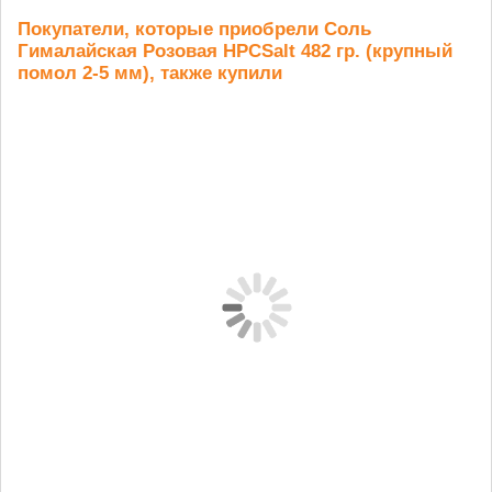
Покупатели, которые приобрели Соль
Гималайская Розовая HPCSalt 482 гр. (крупный
помол 2-5 мм), также купили
Полба 5 кг
Льна тёмного
Зеленая
З
семена 5 кг
гречка
алтайская 5 кг
алт
881 руб.
1 204 руб.
975 руб.
4 80