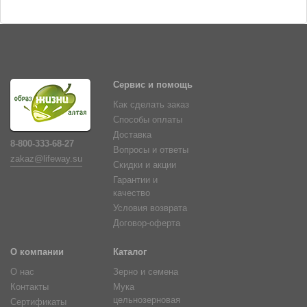
Сервис и помощь
Как сделать заказ
Способы оплаты
Доставка
8-800-333-68-27
Вопросы и ответы
zakaz@lifeway.su
Скидки и акции
Гарантии и
качество
Условия возврата
Договор-оферта
О компании
Каталог
О нас
Зерно и семена
Контакты
Мука
цельнозерновая
Сертификаты