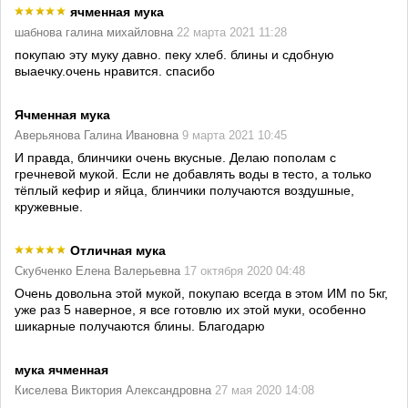
ячменная мука
шабнова галина михайловна
22 марта 2021 11:28
покупаю эту муку давно. пеку хлеб. блины и сдобную
выаечку.очень нравится. спасибо
Ячменная мука
Аверьянова Галина Ивановна
9 марта 2021 10:45
И правда, блинчики очень вкусные. Делаю пополам с
гречневой мукой. Если не добавлять воды в тесто, а только
тёплый кефир и яйца, блинчики получаются воздушные,
кружевные.
Отличная мука
Скубченко Елена Валерьевна
17 октября 2020 04:48
Очень довольна этой мукой, покупаю всегда в этом ИМ по 5кг,
уже раз 5 наверное, я все готовлю их этой муки, особенно
шикарные получаются блины. Благодарю
мука ячменная
Киселева Виктория Александровна
27 мая 2020 14:08