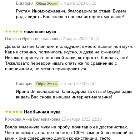
Виктория
6 марта 2023 05:15
Образ Жизни
Рустам Иномходжаевич, благодарим за отзыв! Будем
рады видеть Вас снова в нашем интернет-магазине!
ячменная мука
Палкина Ирина вячеславовна
2 марта 2023 10:38
Делала из нее блинчики и оладушки, вместо пшеничной муки.
Как не странно, получилось вкусно, я даже не ожидала!
Никакого привкуса перловой каши, которого я боялась, нет!
Тяжеловато переворачивать опять же по сравнению с
пшеничными, но можно приноровиться.
Виктория
3 марта 2023 05:57
Образ Жизни
Ирина Вячеславовна, благодарим за отзыв! Будем рады
видеть Вас снова в нашем интернет-магазине!
Необычная мука
Крюкова Анна Валериановна
15 ноября 2022 12:18
Взяла ячменную муку на пробу, почитав о ее достоинствах.
Честно сказать, она не является 100% заменой пшеничной цз
муки - она совершенно другой консистенции, тесто