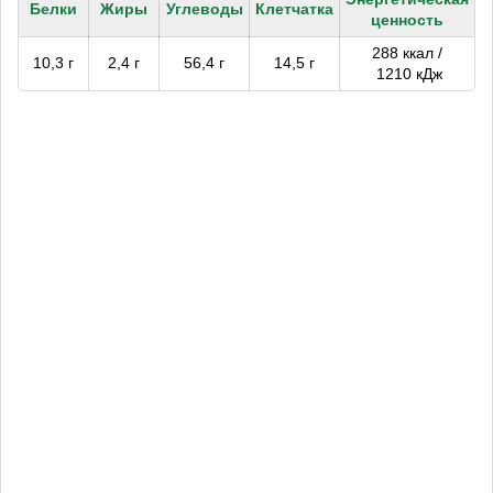
Белки
Жиры
Углеводы
Клетчатка
ценность
288 ккал /
10,3 г
2,4 г
56,4 г
14,5 г
1210 кДж