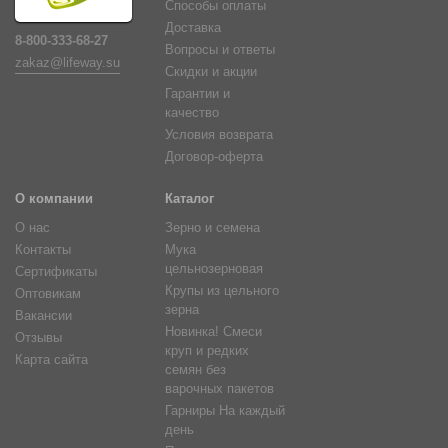
Способы оплаты
Доставка
8-800-333-68-27
Вопросы и ответы
zakaz@lifeway.su
Скидки и акции
Гарантии и
качество
Условия возврата
Договор-оферта
О компании
Каталог
О нас
Зерно и семена
Контакты
Мука
цельнозерновая
Сертификаты
Крупы из цельного
Оптовикам
зерна
Вакансии
Новинка! Смеси
Отзывы
круп и редких
Карта сайта
семян без
варочных пакетов
Гарниры На каждый
день