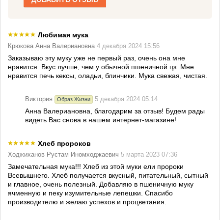
Любимая мука
Крюкова Анна Валериановна
4 декабря 2024 15:56
Заказываю эту муку уже не первый раз, очень она мне
нравится. Вкус лучше, чем у обычной пшеничной цз. Мне
нравится печь кексы, оладьи, блинчики. Мука свежая, чистая.
Виктория
5 декабря 2024 05:14
Образ Жизни
Анна Валериановна, благодарим за отзыв! Будем рады
видеть Вас снова в нашем интернет-магазине!
Хлеб пророков
Ходжиханов Рустам Иномходжаевич
5 марта 2023 07:36
Замечательная мука!!! Хлеб из этой муки ели пророки
Всевышнего. Хлеб получается вкусный, питательный, сытный
и главное, очень полезный. Добавляю в пшеничную муку
ячменную и пеку изумительные лепешки. Спасибо
производителю и желаю успехов и процветания.