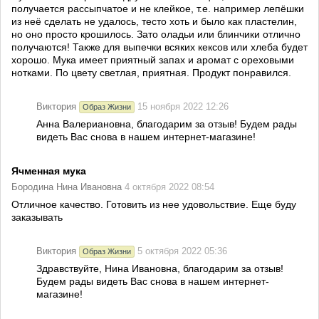
получается рассыпчатое и не клейкое, т.е. например лепёшки
из неё сделать не удалось, тесто хоть и было как пластелин,
но оно просто крошилось. Зато оладьи или блинчики отлично
получаются! Также для выпечки всяких кексов или хлеба будет
хорошо. Мука имеет приятный запах и аромат с ореховыми
нотками. По цвету светлая, приятная. Продукт понравился.
Виктория
15 ноября 2022 12:26
Образ Жизни
Анна Валериановна, благодарим за отзыв! Будем рады
видеть Вас снова в нашем интернет-магазине!
Ячменная мука
Бородина Нина Ивановна
4 октября 2022 08:54
Отличное качество. Готовить из нее удовольствие. Еще буду
заказывать
Виктория
5 октября 2022 05:36
Образ Жизни
Здравствуйте, Нина Ивановна, благодарим за отзыв!
Будем рады видеть Вас снова в нашем интернет-
магазине!