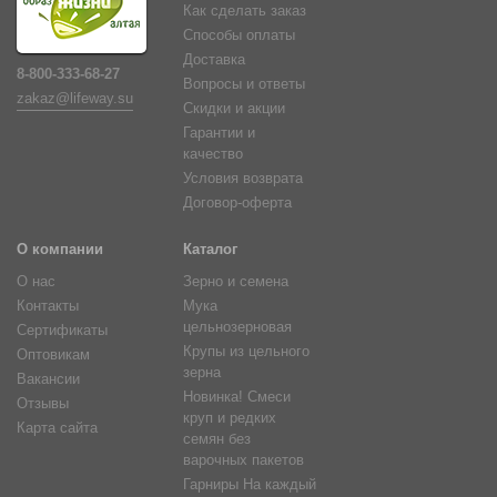
Как сделать заказ
Способы оплаты
Доставка
8-800-333-68-27
Вопросы и ответы
zakaz@lifeway.su
Скидки и акции
Гарантии и
качество
Условия возврата
Договор-оферта
О компании
Каталог
О нас
Зерно и семена
Контакты
Мука
цельнозерновая
Сертификаты
Крупы из цельного
Оптовикам
зерна
Вакансии
Новинка! Смеси
Отзывы
круп и редких
Карта сайта
семян без
варочных пакетов
Гарниры На каждый