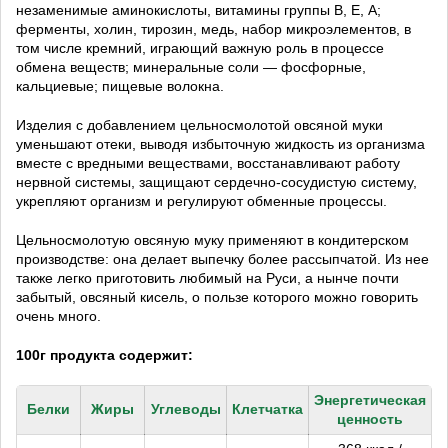
незаменимые аминокислоты, витамины группы В, Е, А;
ферменты, холин, тирозин, медь, набор микроэлементов, в
том числе кремний, играющий важную роль в процессе
обмена веществ; минеральные соли — фосфорные,
кальциевые; пищевые волокна.
Изделия с добавлением цельносмолотой овсяной муки
уменьшают отеки, выводя избыточную жидкость из организма
вместе с вредными веществами, восстанавливают работу
нервной системы, защищают сердечно-сосудистую систему,
укрепляют организм и регулируют обменные процессы.
Цельносмолотую овсяную муку применяют в кондитерском
производстве: она делает выпечку более рассыпчатой. Из нее
также легко приготовить любимый на Руси, а нынче почти
забытый, овсяный кисель, о пользе которого можно говорить
очень много.
100г продукта содержит:
Энергетическая
Белки
Жиры
Углеводы
Клетчатка
ценность