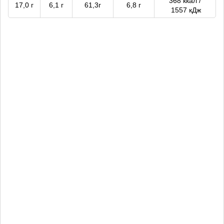
368 ккал /
17,0 г
6,1 г
61,3г
6,8 г
1557 кДж