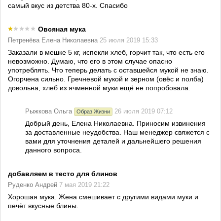
самый вкус из детства 80-х. Спасибо
Овсяная мука
Петренёва Елена Николаевна
25 июля 2019 15:33
Заказали в мешке 5 кг, испекли хлеб, горчит так, что есть его
невозможно. Думаю, что его в этом случае опасно
употреблять. Что теперь делать с оставшейся мукой не знаю.
Огорчена сильно. Гречневой мукой и зерном (овёс и полба)
довольна, хлеб из ячменной муки ещё не попробовала.
Рыжкова Ольга
26 июля 2019 07:12
Образ Жизни
Добрый день, Елена Николаевна. Приносим извинения
за доставленные неудобства. Наш менеджер свяжется с
вами для уточнения деталей и дальнейшего решения
данного вопроса.
добавляем в тесто для блинов
Руденко Андрей
7 мая 2019 21:22
Хорошая мука. Жена смешивает с другими видами муки и
печёт вкусные блины.